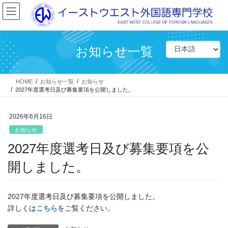
コ
ナ
ン
ビ
テ
ゲ
ン
ー
ツ
シ
お知らせ一覧
に
ョ
移
ン
動
に
HOME
お知らせ一覧
お知らせ
移
2027年度選考日及び募集要項を公開しました。
動
2026年6月16日
お知らせ
2027年度選考日及び募集要項を公
開しました。
2027年度選考日及び募集要項を公開しました。
詳しくは
こちら
をご覧ください。