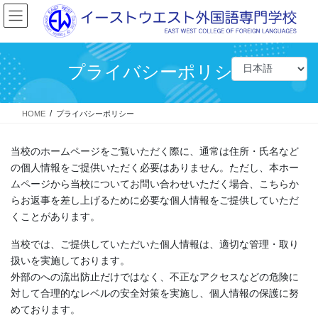
コ
ナ
ン
ビ
テ
ゲ
ン
ー
ツ
シ
プライバシーポリシー
に
ョ
移
ン
動
に
HOME
プライバシーポリシー
移
動
当校のホームページをご覧いただく際に、通常は住所・氏名など
の個人情報をご提供いただく必要はありません。ただし、本ホー
ムページから当校についてお問い合わせいただく場合、こちらか
らお返事を差し上げるために必要な個人情報をご提供していただ
くことがあります。
当校では、ご提供していただいた個人情報は、適切な管理・取り
扱いを実施しております。
外部のへの流出防止だけではなく、不正なアクセスなどの危険に
対して合理的なレベルの安全対策を実施し、個人情報の保護に努
めております。